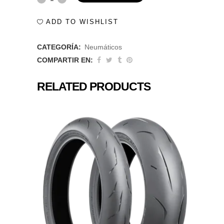
AT41
ADD TO WISHLIST
150/70-
CATEGORÍA:
Neumáticos
17
COMPARTIR EN:
69V
RELATED PRODUCTS
–
Bridgestone
Adventure
Trail
quantity