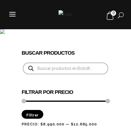
0
ITALJET
BUSCAR PRODUCTOS
Búsqueda
de
productos
FILTRAR POR PRECIO
Precio
Precio
Filtrar
mínimo
máximo
PRECIO:
$8.990.000
—
$12.685.000