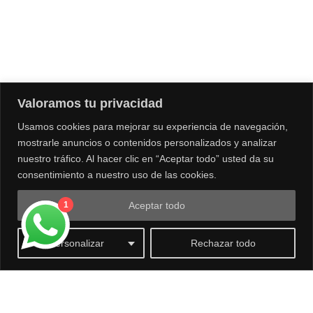
NUESTRA TIENDA
Bistolfi Motors
Santiago
Av. Las Condes 14.453
, Lo Barnechea, Santiago, Chile
Valoramos tu privacidad
+56995097936
Usamos cookies para mejorar su experiencia de navegación,
Tienda de venta de motos, vestuario.
mostrarle anuncios o contenidos personalizados y analizar
nuestro tráfico. Al hacer clic en “Aceptar todo” usted da su
consentimiento a nuestro uso de las cookies.
Aceptar todo
1
0
Personalizar
Rechazar todo
© Copyright Bistolfi® - All rights reserved 2026
Desarrollado por
INTERACTIVO] Digital Advertising Solutions