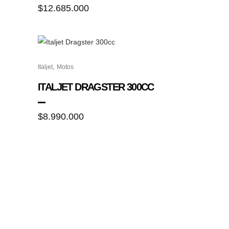
$
12.685.000
Este
,
Italjet
Motos
producto
tiene
ITALJET DRAGSTER 300CC
múltiples
variantes.
$
8.990.000
Las
opciones
se
pueden
elegir
en
la
página
de