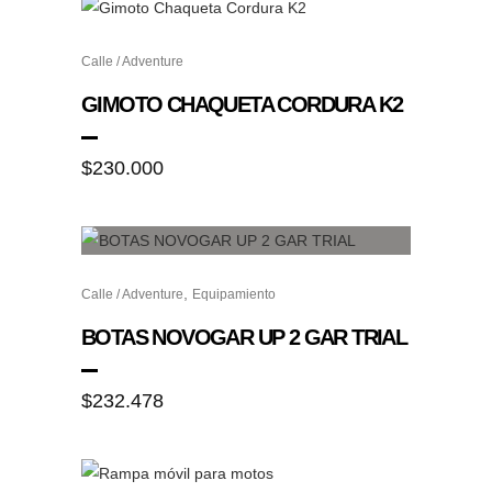
se
pueden
Este
elegir
Calle / Adventure
producto
en
tiene
GIMOTO CHAQUETA CORDURA K2
la
múltiples
página
variantes.
$
230.000
de
Las
producto
opciones
se
pueden
Este
elegir
,
Calle / Adventure
Equipamiento
producto
en
tiene
BOTAS NOVOGAR UP 2 GAR TRIAL
la
múltiples
página
variantes.
$
232.478
de
Las
producto
opciones
se