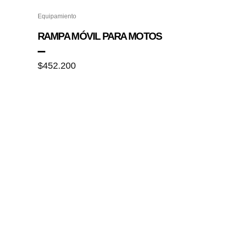
pueden
elegir
Equipamiento
en
RAMPA MÓVIL PARA MOTOS
la
página
$
452.200
de
producto
NOSOTROS