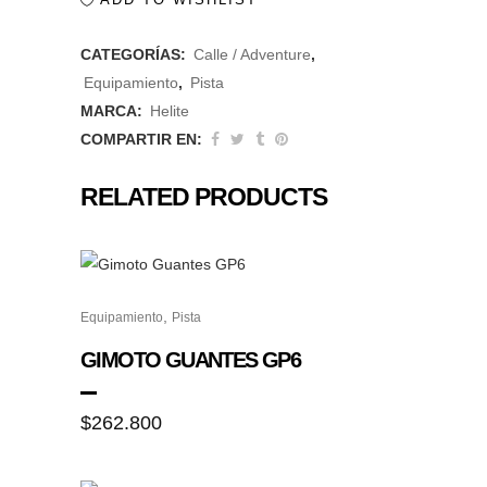
Turtle
CATEGORÍAS:
Calle / Adventure
,
Air
Equipamiento
,
Pista
Negro
MARCA:
Helite
COMPARTIR EN:
quantity
RELATED PRODUCTS
Este
,
Equipamiento
Pista
producto
tiene
GIMOTO GUANTES GP6
múltiples
variantes.
$
262.800
Las
opciones