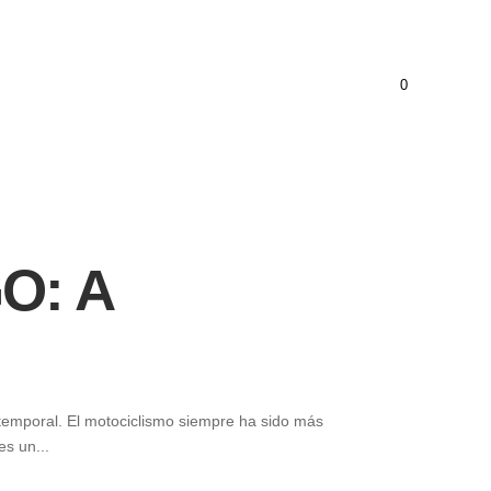
Mi cuenta
Wishlist
Tienda
FAQ
Contraseña perdida
Equipamiento
Noticias
Contacto
0
O: A
temporal. El motociclismo siempre ha sido más
s un...