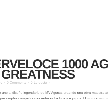
acto@bistolfi.cl
SUPERVELOCE TAG
Inicio
Nosotros
Motos
Semi-Nuev@s
RVELOCE 1000 AG
O GREATNESS
pe
0 Comments
0
Le gusta
se une al diseño legendario de MV Agusta, creando una obra maestra a
e simples competiciones entre individuos y equipos. El motociclismo e