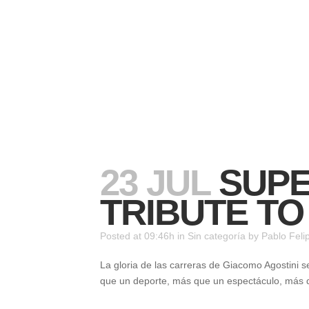
Av. Las Condes 14.453, Lo Barnechea, Stgo. Chile | cont
MV AGUSTA 
23 JUL
SUPE
TRIBUTE T
Posted at 09:46h
in
Sin categoría
by
Pablo Feli
La gloria de las carreras de Giacomo Agostini 
que un deporte, más que un espectáculo, más qu