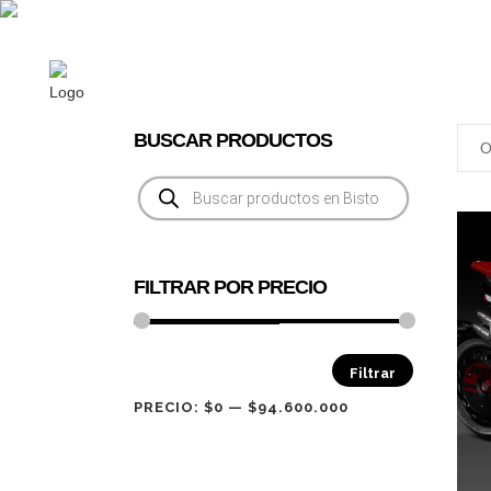
Av. Las Condes 14.453, Lo Barnechea, Stgo. Chile | cont
MOTOS
BUSCAR PRODUCTOS
Búsqueda
de
productos
FILTRAR POR PRECIO
Precio
Precio
Filtrar
mínimo
máximo
PRECIO:
$0
—
$94.600.000