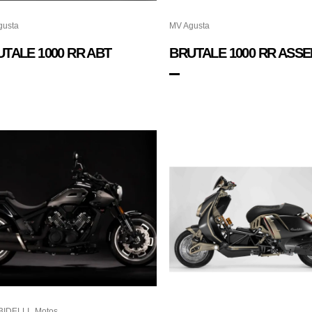
gusta
MV Agusta
TALE 1000 RR ABT
BRUTALE 1000 RR ASSE
,
IDELLI
Motos