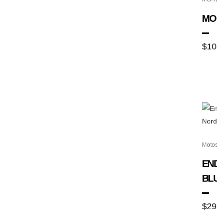
MOR
$
10
Moto
EN
BL
$
29