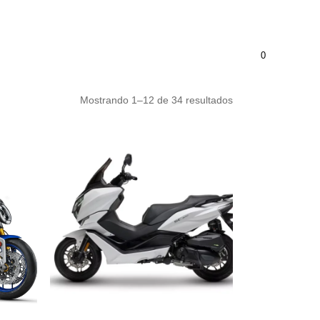
Mi cuenta
Wishlist
Tienda
FAQ
Contraseña perdida
Equipamiento
Noticias
Contacto
0
Ordenado
Mostrando 1–12 de 34 resultados
por
popularidad