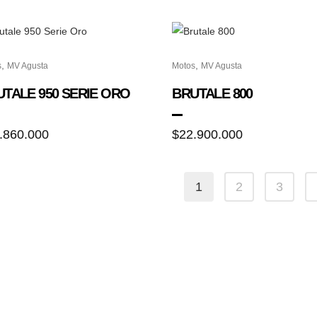
,
,
s
MV Agusta
Motos
MV Agusta
TALE 950 SERIE ORO
BRUTALE 800
.860.000
$
22.900.000
1
2
3
LÍTICAS
CLIENTES