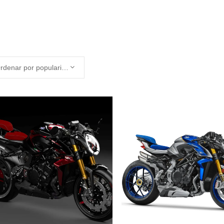
acto@bistolfi.cl
Inicio
Nosotros
Motos
Semi-Nuev@s
Ordenar por popularidad