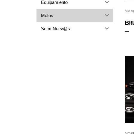
Equipamiento
MV A
Motos
BRU
Semi-Nuev@s
MORB