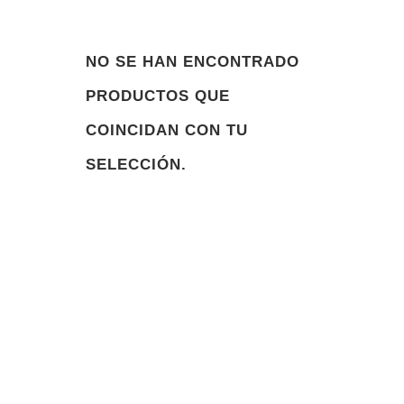
NO SE HAN ENCONTRADO
PRODUCTOS QUE
COINCIDAN CON TU
SELECCIÓN.
NOSOTROS
Desde 1997, nuestra misión ha sido clara: ofrecer
productos de excelencia mundial en el mercado del