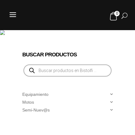
0
ROYAL
ENFIELD
BUSCAR PRODUCTOS
Búsqueda
de
productos
Equipamiento
Motos
Semi-Nuev@s