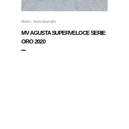
,
Motos
Semi-Nuev@s
MV AGUSTA SUPERVELOCE SERIE
ORO 2020
NOSOTROS
Desde 1997, nuestra misión ha sido clara: ofrecer
productos de excelencia mundial en el mercado del
motociclismo. Con el respaldo de marcas icónicas como
Bimota, MV Agusta, Cagiva y Vyrus, hemos consolidado