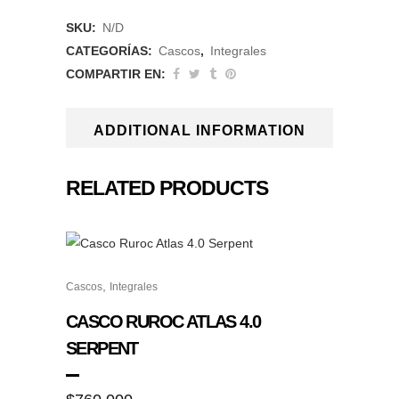
JGPR
SKU:
N/D
Golden
CATEGORÍAS:
Cascos
,
Integrales
Road
COMPARTIR EN:
Gloss
ADDITIONAL INFORMATION
|
Just
RELATED PRODUCTS
1
Racing
Este
quantity
,
Cascos
Integrales
producto
tiene
CASCO RUROC ATLAS 4.0
múltiples
SERPENT
variantes.
Las