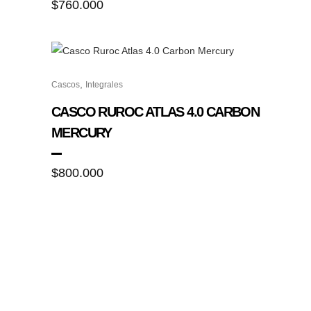
$
760.000
producto
Las
opciones
se
pueden
Este
elegir
,
Cascos
Integrales
producto
en
tiene
CASCO RUROC ATLAS 4.0 CARBON
la
múltiples
MERCURY
página
variantes.
de
Las
$
800.000
producto
opciones
se
pueden
elegir
en
la
página
de