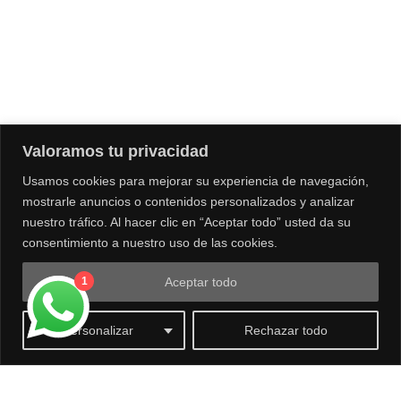
NUESTRA TIENDA
Bistolfi Motors
Santiago
Av. Las Condes 14.453
, Lo Barnechea, Santiago, Chile
Valoramos tu privacidad
+56995097936
Usamos cookies para mejorar su experiencia de navegación,
Tienda de venta de motos, vestuario.
mostrarle anuncios o contenidos personalizados y analizar
nuestro tráfico. Al hacer clic en “Aceptar todo” usted da su
consentimiento a nuestro uso de las cookies.
Aceptar todo
1
0
Personalizar
Rechazar todo
© Copyright Bistolfi® - All rights reserved 2026