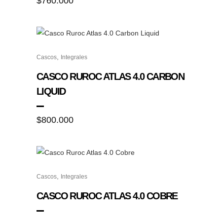
$
760.000
opciones
se
pueden
elegir
Este
en
,
Cascos
Integrales
producto
la
tiene
CASCO RUROC ATLAS 4.0 CARBON
página
múltiples
LIQUID
de
variantes.
producto
Las
$
800.000
opciones
se
pueden
elegir
Este
en
,
Cascos
Integrales
producto
la
tiene
CASCO RUROC ATLAS 4.0 COBRE
página
múltiples
de
variantes.