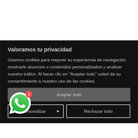
NUESTRA TIENDA
Bistolfi Motors
Santiago
Av. Las Condes 14.453
, Lo Barnechea, Santiago, Chile
Valoramos tu privacidad
+56995097936
Usamos cookies para mejorar su experiencia de navegación,
Tienda de venta de motos, vestuario.
mostrarle anuncios o contenidos personalizados y analizar
nuestro tráfico. Al hacer clic en “Aceptar todo” usted da su
consentimiento a nuestro uso de las cookies.
Aceptar todo
1
0
Personalizar
Rechazar todo
© Copyright Bistolfi® - All rights reserved 2026
Desarrollado por
INTERACTIVO] Digital Advertising Solutions