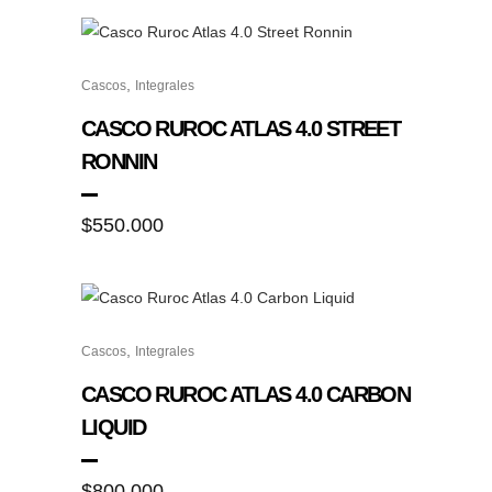
se
pueden
Este
elegir
,
Cascos
Integrales
producto
en
tiene
CASCO RUROC ATLAS 4.0 STREET
la
múltiples
RONNIN
página
variantes.
de
Las
$
550.000
producto
opciones
se
pueden
elegir
Este
en
,
Cascos
Integrales
producto
la
tiene
CASCO RUROC ATLAS 4.0 CARBON
página
múltiples
LIQUID
de
variantes.
producto
Las
$
800.000