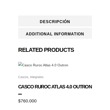
DESCRIPCIÓN
ADDITIONAL INFORMATION
RELATED PRODUCTS
Este
,
Cascos
Integrales
producto
tiene
CASCO RUROC ATLAS 4.0 OUTRON
múltiples
variantes.
$
760.000
Las
opciones