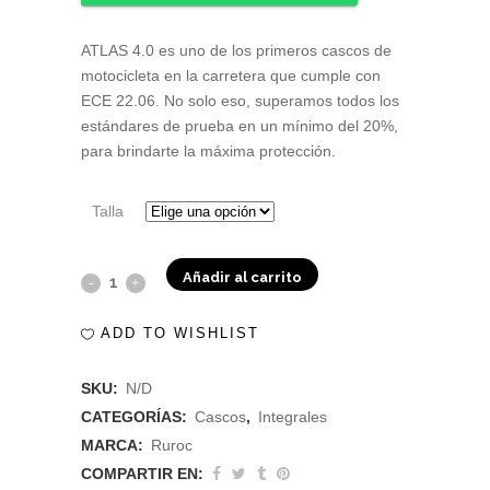
ATLAS 4.0 es uno de los primeros cascos de
motocicleta en la carretera que cumple con
ECE 22.06. No solo eso, superamos todos los
estándares de prueba en un mínimo del 20%,
para brindarte la máxima protección.
Talla
Añadir al carrito
Casco
Ruroc
ADD TO WISHLIST
Atlas
SKU:
N/D
4.0
CATEGORÍAS:
Cascos
,
Integrales
Cobre
MARCA:
Ruroc
COMPARTIR EN:
quantity