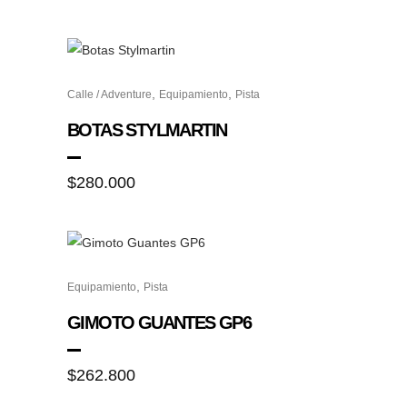
Este
,
,
Calle / Adventure
Equipamiento
Pista
producto
tiene
BOTAS STYLMARTIN
múltiples
variantes.
$
280.000
Las
opciones
se
pueden
Este
elegir
,
Equipamiento
Pista
producto
en
tiene
GIMOTO GUANTES GP6
la
múltiples
página
variantes.
$
262.800
de
Las
producto