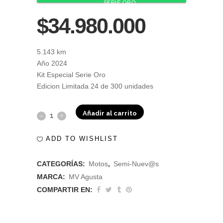
SERIE ORO
$34.980.000
5.143 km
Año 2024
Kit Especial Serie Oro
Edicion Limitada 24 de 300 unidades
Añadir al carrito
MV
AGUSTA
ADD TO WISHLIST
BRUTALE
CATEGORÍAS:
Motos
,
Semi-Nuev@s
1000
MARCA:
MV Agusta
RR
COMPARTIR EN:
SERIE