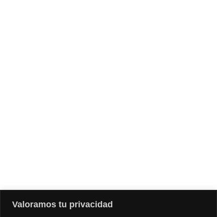
CLIENTES
Testdrive
Preguntas Frecuentes
Contacto
NUESTRA TIENDA
Bistolfi Motors
Santiago
Av. Las Condes 14.453
, Lo Barnechea, Santiago, Chile
Valoramos tu privacidad
+56995097936