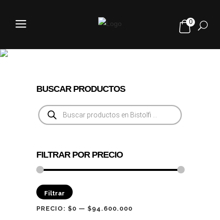
0
MV AGUSTA
BUSCAR PRODUCTOS
Búsqueda
de
productos
FILTRAR POR PRECIO
Precio
Precio
Filtrar
mínimo
máximo
PRECIO:
$0
—
$94.600.000