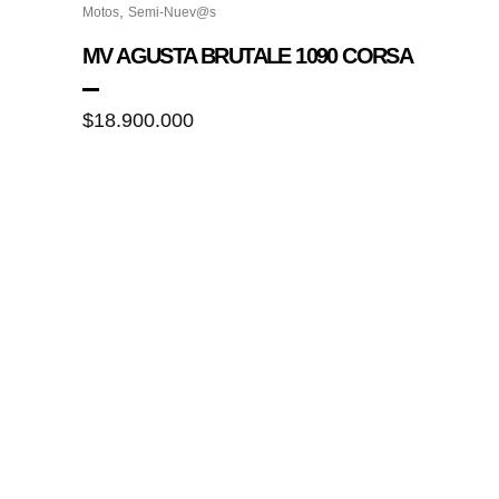
,
Motos
Semi-Nuev@s
MV AGUSTA BRUTALE 1090 CORSA
$
18.900.000
NOSOTROS
Desde 1997, nuestra misión ha sido clara: ofrecer