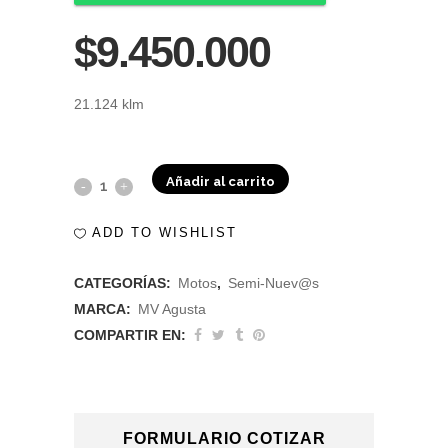
$9.450.000
21.124 klm
Añadir al carrito
Mv
Agusta
ADD TO WISHLIST
Brutale
CATEGORÍAS:
Motos
,
Semi-Nuev@s
1090
MARCA:
MV Agusta
2011
COMPARTIR EN:
quantity
FORMULARIO COTIZAR