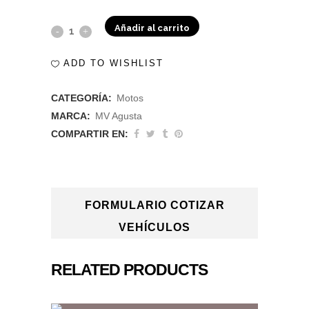
Añadir al carrito
MV
AGUSTA
ADD TO WISHLIST
DRAGSTER
CATEGORÍA:
Motos
RR
MARCA:
MV Agusta
2019
COMPARTIR EN:
quantity
FORMULARIO COTIZAR
VEHÍCULOS
RELATED PRODUCTS