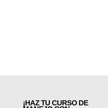
MV AGUSTA
DEBUTA EN
WHEELS AND
WAVES
La marca de Schiranna lleva a Biarritz el
alma entera del brand: innovación,
competición y patrimonio histórico....
03 junio, 2026
¡HAZ TU CURSO DE