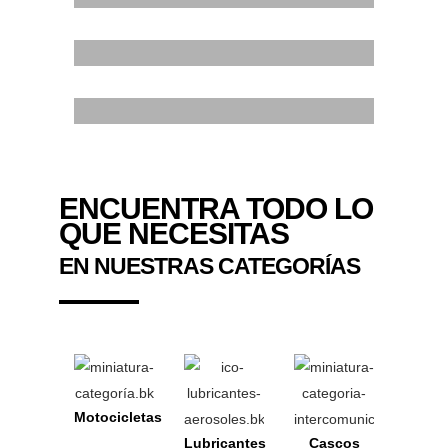
ELEGANT
TRIBUTE TO
RACING
ATRIBUTE TO
RIDE THE ICON
GREATNESS
THE LUXURY OF
ENCUENTRA TODO LO
QUE NECESITAS
FREEDOM
EN NUESTRAS CATEGORÍAS
Motocicletas
Lubricantes
Cascos