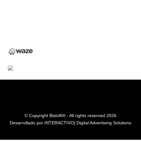
Bistolfi Motors
Santiago
Av. Las Condes 14.453
, Lo Barnechea, Santiago, Chile
+56995097936
Tienda de venta de motos, vestuario.
© Copyright Bistolfi® - All rights reserved 2026
Desarrollado por
INTERACTIVO] Digital Advertising Solutions