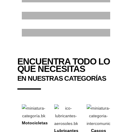
ELEGANT
TRIBUTE TO
RACING
ATRIBUTE TO
RIDE THE ICON
GREATNESS
THE LUXURY OF
ENCUENTRA TODO LO
QUE NECESITAS
FREEDOM
EN NUESTRAS CATEGORÍAS
Motocicletas
Lubricantes
Cascos