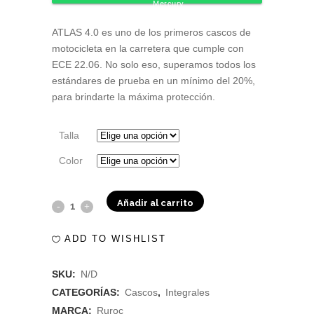
Mercury
ATLAS 4.0 es uno de los primeros cascos de
motocicleta en la carretera que cumple con
ECE 22.06. No solo eso, superamos todos los
estándares de prueba en un mínimo del 20%,
para brindarte la máxima protección.
Talla
Color
Añadir al carrito
Casco
Ruroc
ADD TO WISHLIST
Atlas
SKU:
N/D
4.0
CATEGORÍAS:
Cascos
,
Integrales
Carbon
MARCA:
Ruroc