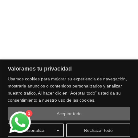
NUESTRA TIENDA
Bistolfi Motors
Santiago
Av. Las Condes 14.453
, Lo Barnechea, Santiago, Chile
Valoramos tu privacidad
+56995097936
Usamos cookies para mejorar su experiencia de navegación,
Tienda de venta de motos, vestuario.
mostrarle anuncios o contenidos personalizados y analizar
nuestro tráfico. Al hacer clic en “Aceptar todo” usted da su
consentimiento a nuestro uso de las cookies.
Aceptar todo
1
0
Personalizar
Rechazar todo