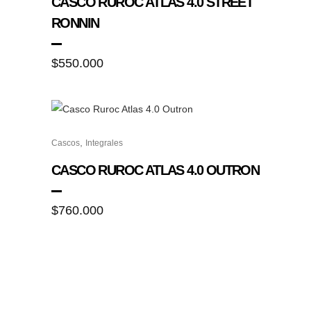
CASCO RUROC ATLAS 4.0 STREET
página
múltiples
RONNIN
de
variantes.
producto
Las
$
550.000
opciones
se
pueden
elegir
Este
en
,
Cascos
Integrales
producto
la
tiene
CASCO RUROC ATLAS 4.0 OUTRON
página
múltiples
de
variantes.
$
760.000
producto
Las
opciones
se
pueden
elegir
en