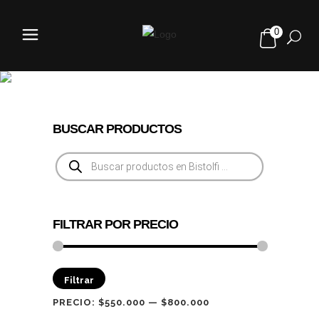
0
RUROC
BUSCAR PRODUCTOS
Búsqueda
de
productos
FILTRAR POR PRECIO
Precio
Precio
Filtrar
mínimo
máximo
PRECIO:
$550.000
—
$800.000