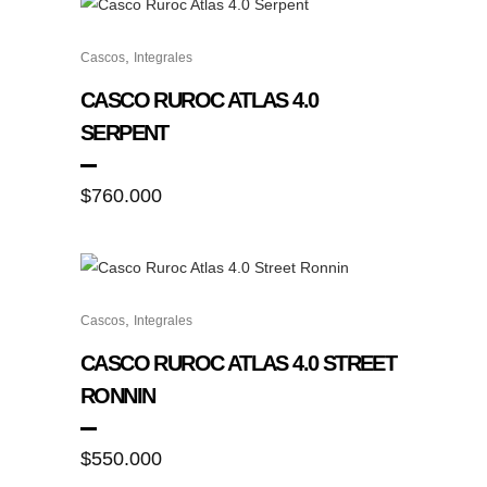
pueden
Este
elegir
,
Cascos
Integrales
producto
en
tiene
CASCO RUROC ATLAS 4.0
la
múltiples
SERPENT
página
variantes.
de
Las
$
760.000
producto
opciones
se
pueden
elegir
Este
en
,
Cascos
Integrales
producto
la
tiene
CASCO RUROC ATLAS 4.0 STREET
página
múltiples
RONNIN
de
variantes.
producto
Las
$
550.000
opciones