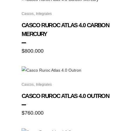
elegir
Este
en
,
Cascos
Integrales
producto
la
tiene
CASCO RUROC ATLAS 4.0 CARBON
página
múltiples
MERCURY
de
variantes.
producto
Las
$
800.000
opciones
se
pueden
elegir
Este
en
,
Cascos
Integrales
producto
la
tiene
CASCO RUROC ATLAS 4.0 OUTRON
página
múltiples
de
variantes.
$
760.000
producto
Las
opciones
se