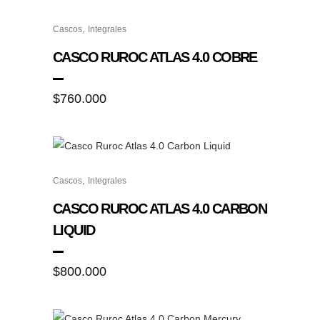
Este
,
Cascos
Integrales
producto
tiene
CASCO RUROC ATLAS 4.0 COBRE
múltiples
variantes.
$
760.000
Las
opciones
se
pueden
Este
elegir
,
Cascos
Integrales
producto
en
tiene
CASCO RUROC ATLAS 4.0 CARBON
la
múltiples
LIQUID
página
variantes.
de
Las
$
800.000
producto
opciones
se
pueden